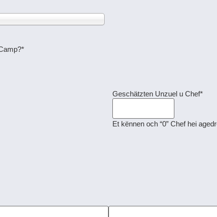
 Camp?
*
Geschätzten Unzuel u Chef
*
Et kënnen och “0” Chef hei agedr