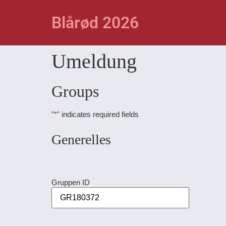
Blårød 2026
Umeldung
Groups
"
*
" indicates required fields
Generelles
Gruppen ID