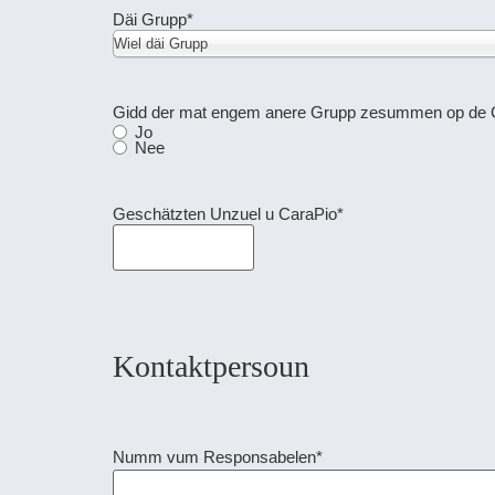
Däi Grupp
*
Wiel däi Grupp
Gidd der mat engem anere Grupp zesummen op de
Jo
Nee
Geschätzten Unzuel u CaraPio
*
Kontaktpersoun
Numm vum Responsabelen
*