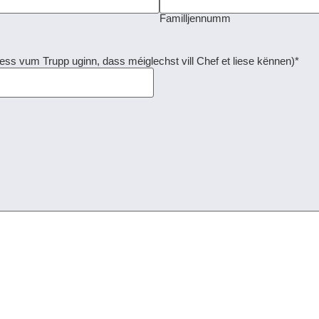
Familljennumm
ess vum Trupp uginn, dass méiglechst vill Chef et liese kënnen)
*