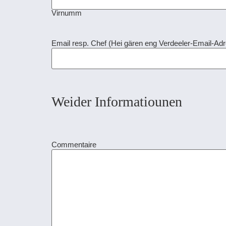
Virnumm
Email resp. Chef (Hei gären eng Verdeeler-Email-Adr
Weider Informatiounen
Commentaire